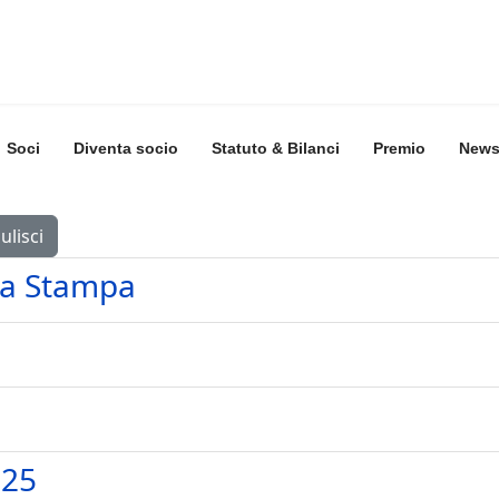
Soci
Diventa socio
Statuto & Bilanci
Premio
New
ulisci
za Stampa
025