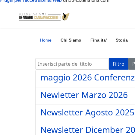
Plugin per l'accessibilità web
di DJ-Extensions.com
Home
Chi Siamo
Finalita'
Storia
Inserisci parte del titolo
Filtro
P
maggio 2026 Conferen
Newletter Marzo 2026
Newsletter Agosto 2025
Newsletter Dicember 2