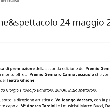
ei finalisti
one&spettacolo 24 maggio 
ata di premiazione
della seconda edizione del
Premio Genn
 merito oltre al
Premio Gennaro Cannavacciuolo
che verr
 del
Teatro Ghione
.
to da Giorgio e Rodolfo Barattolo.
20h30
: inizio spettacolo.
, sotto la direzione artistica di
Volfgango Vaccaro
, con la 
nte capo al
M° Andrea Tardioli
e i musicisti Marco Bucci, D