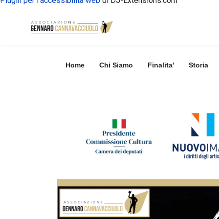
Plugin per l'accessibilità web
di DJ-Extensions.com
Home
Chi Siamo
Finalita'
Storia