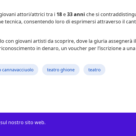
iovani attori/attrici tra i
18
e
33 anni
che si contraddisting
ne tecnica, consentendo loro di esprimersi attraverso il canto
o con giovani artisti da scoprire, dove la giuria assegnerà i
un riconoscimento in denaro, un voucher per l’iscrizione a un
 cannavacciuolo
teatro ghione
teatro
 sul nostro sito web.
a di Valtravaglia 38 00141 ROMA asso.gennarocannavacciuolo@gm