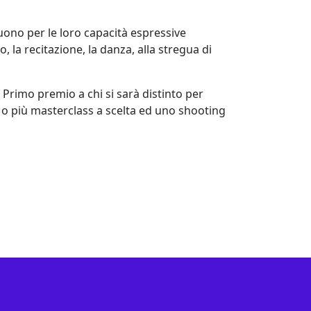
uono per le loro capacità espressive
, la recitazione, la danza, alla stregua di
l Primo premio a chi si sarà distinto per
a o più masterclass a scelta ed uno shooting
ail.com . Designed By Impero Web