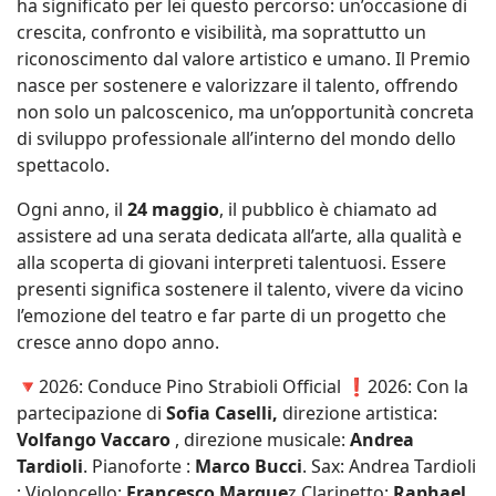
ha significato per lei questo percorso: un’occasione di
crescita, confronto e visibilità, ma soprattutto un
riconoscimento dal valore artistico e umano. Il Premio
nasce per sostenere e valorizzare il talento, offrendo
non solo un palcoscenico, ma un’opportunità concreta
di sviluppo professionale all’interno del mondo dello
spettacolo.
Ogni anno, il
24 maggio
, il pubblico è chiamato ad
assistere ad una serata dedicata all’arte, alla qualità e
alla scoperta di giovani interpreti talentuosi. Essere
presenti significa sostenere il talento, vivere da vicino
l’emozione del teatro e far parte di un progetto che
cresce anno dopo anno.
🔻2026: Conduce Pino Strabioli Official ❗2026: Con la
partecipazione di
Sofia Caselli,
direzione artistica:
Volfango Vaccaro
, direzione musicale:
Andrea
Tardioli
. Pianoforte :
Marco Bucci
. Sax: Andrea Tardioli
; Violoncello:
Francesco Marque
z Clarinetto:
Raphael