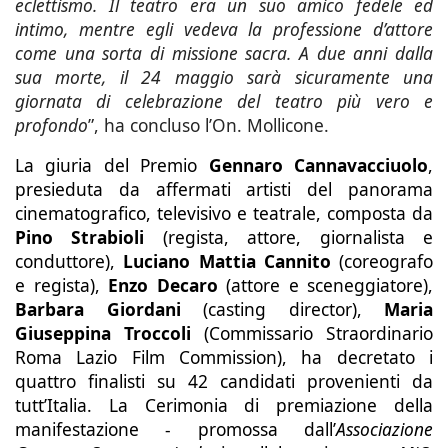
eclettismo. Il teatro era un suo amico fedele ed
intimo, mentre egli vedeva la professione d’attore
come una sorta di missione sacra. A due anni dalla
sua morte, il 24 maggio sarà sicuramente una
giornata di celebrazione del teatro più vero e
profondo
”, ha concluso l’On. Mollicone.
La giuria del Premio
Gennaro Cannavacciuolo
,
presieduta da affermati artisti del panorama
cinematografico, televisivo e teatrale, composta da
Pino Strabioli
(regista, attore, giornalista e
conduttore),
Luciano Mattia Cannito
(coreografo
e regista),
Enzo Decaro
(attore e sceneggiatore),
Barbara Giordani
(casting director),
Maria
Giuseppina Troccoli
(Commissario Straordinario
Roma Lazio Film Commission), ha decretato i
quattro finalisti su 42 candidati provenienti da
tutt’Italia. La Cerimonia di premiazione della
manifestazione - promossa dall’
Associazione